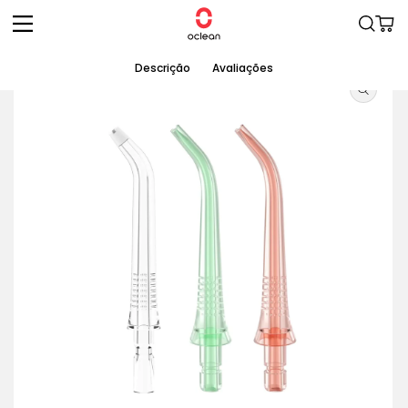
Saltar
para o
Carrinh
conteúdo
Saltar para
Descrição
Avaliações
a
informação
do produto