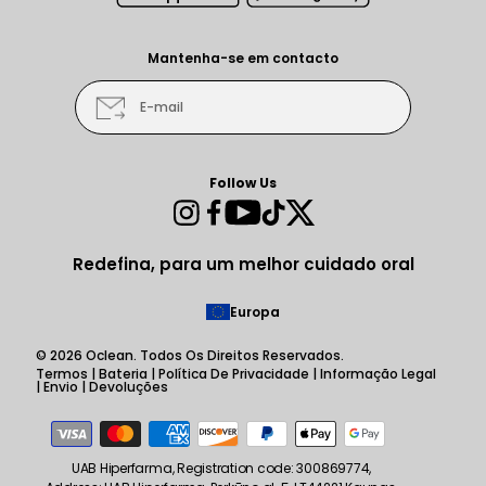
Mantenha-se em contacto
E-mail
Follow Us
Instagram
Facebook
YouTube
TikTok
Twitter
Redefina, para um melhor cuidado oral
Europa
© 2026
Oclean
. Todos Os Direitos Reservados.
Termos
|
Bateria
|
Política De Privacidade
|
Informação Legal
|
Envio
|
Devoluções
Métodos
de
pagamento
UAB Hiperfarma, Registration code: 300869774,