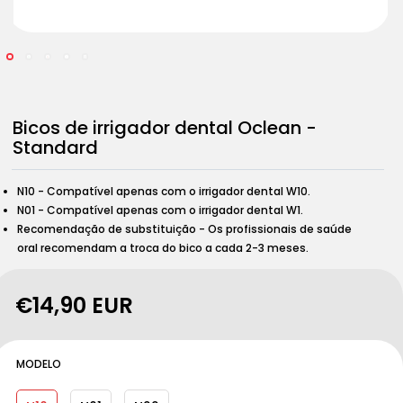
Abrir
Abrir
Abrir
Abrir
Abrir
conteúdo
conteúdo
conteúdo
conteúdo
conteúdo
multimédia
multimédia
multimédia
multimédia
multimédia
1
2
3
4
5
em
em
em
em
em
Bicos de irrigador dental Oclean -
modal
modal
modal
modal
modal
Standard
N10 - Compatível apenas com o irrigador dental W10.
N01 - Compatível apenas com o irrigador dental W1.
Recomendação de substituição - Os profissionais de saúde
oral recomendam a troca do bico a cada 2-3 meses.
Preço
€14,90 EUR
normal
MODELO